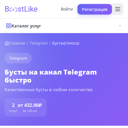
Войти
Регистрация
Каталог услуг
Главная
Telegram
Бусты(голоса)
Telegram
Бусты на канал Telegram
быстро
Качественные бусты в любом количестве.
2
от 432.00₽
Услуг
За 100 шт