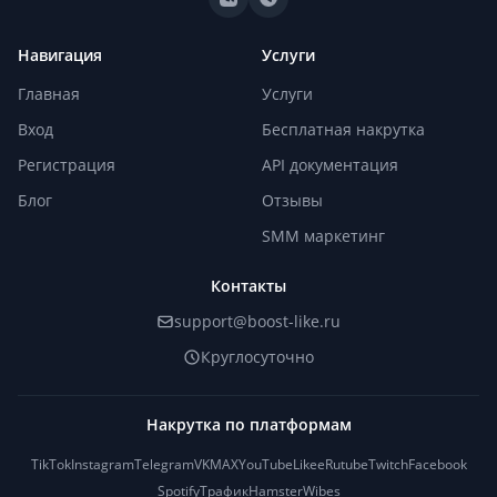
Навигация
Услуги
Главная
Услуги
Вход
Бесплатная накрутка
Регистрация
API документация
Блог
Отзывы
SMM маркетинг
Контакты
support@boost-like.ru
Круглосуточно
Накрутка по платформам
TikTok
Instagram
Telegram
VK
MAX
YouTube
Likee
Rutube
Twitch
Facebook
Spotify
Трафик
Hamster
Wibes