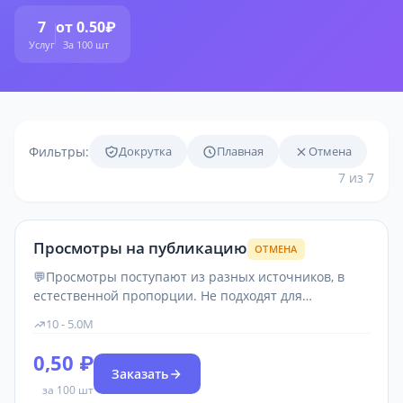
7
от 0.50₽
Услуг
За 100 шт
Фильтры:
Докрутка
Плавная
Отмена
7 из 7
Просмотры на публикацию
ОТМЕНА
💬Просмотры поступают из разных источников, в
естественной пропорции. Не подходят для
видео(reels).
10 - 5.0M
0,50 ₽
Заказать
за 100 шт