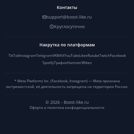
Контакты
support@boost-like.ru
Круглосуточно
Накрутка по платформам
TikTok
Instagram
Telegram
VK
MAX
YouTube
Likee
Rutube
Twitch
Facebook
Spotify
Трафик
Hamster
Wibes
* Meta Platforms Inc. (Facebook, Instagram) — Meta признана
экстремистской, её деятельность запрещена на территории России.
© 2026 - Boost-like.ru
Оферта и политика конфиденциальности