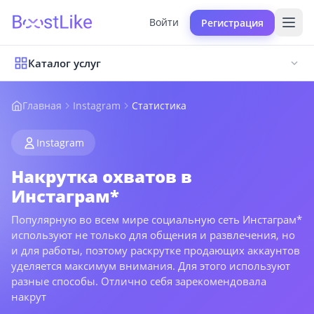
Войти
Регистрация
Каталог услуг
Главная
Instagram
Статистика
Instagram
Накрутка охватов в
Инстаграм*
Популярную во всем мире социальную сеть Инстаграм*
используют не только для общения и развлечения, но
и для работы, поэтому раскрутке продающих аккаунтов
уделяется максимум внимания. Для этого используют
разные способы. Отлично себя зарекомендовала
накрут