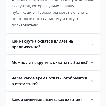
аккаунтов, которые увидели вашу
публикацию. Просмотры могут включать
повторные показы одному и тому же
пользователю.
Как накрутка охватов влияет на
продвижение?
Высокие охваты сигнализируют алгоритму
Можно ли накрутить охваты на Stories?
Instagram о популярности контента, что
может привести к большему количеству
Да, у нас есть услуги накрутки охватов как
показов в рекомендациях.
Через какое время охваты отобразятся
для постов, так и для Stories.
в статистике?
Охваты начинают отображаться в
Какой минимальный заказ охватов?
статистике в течение нескольких минут