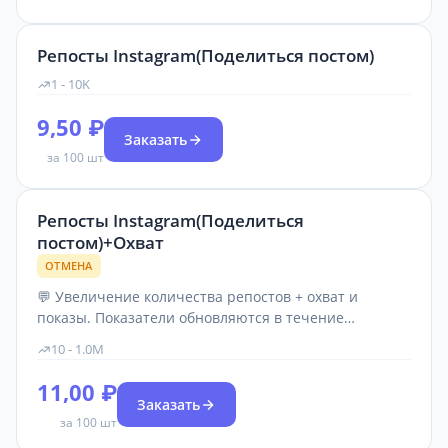
Репосты Instagram(Поделиться постом)
1 - 10K
9,50 ₽
Заказать
за 100 шт
Репосты Instagram(Поделиться
постом)+Охват
ОТМЕНА
💬 Увеличение количества репостов + охват и
показы. Показатели обновляются в течение
нескольких часов. ❗При накрутке пост не удалять,
10 - 1.0M
аккаунт не закрывать, имя пользователя не
изменять! Не заказывать на видео и альбомы.
11,00 ₽
Заказать
за 100 шт