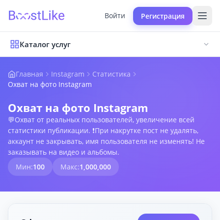
Войти
Регистрация
Каталог услуг
Главная
Instagram
Статистика
Охват на фото Instagram
Охват на фото Instagram
💬Охват от реальных пользователей, увеличение всей
статистики публикации. ❗При накрутке пост не удалять,
аккаунт не закрывать, имя пользователя не изменять! Не
заказывать на видео и альбомы.
Мин:
100
Макс:
1,000,000