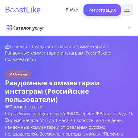
Войти
Регистрация
Каталог услуг
Главная
Instagram
Лайки и комментарии
Рандомные комментарии инстаграм (Российские
пользователи)
Отмена
Рандомные комментарии
инстаграм (Российские
пользователи)
💬Пример ссылки:
https://www.instagram.com/p/b910vxfgeio/ 🔻Заказ от 5 до 1k
⌛Время начала от 0 до 1 часа ⚡ Скорость: до 1к в день.
Рандомные комментарии от реальных русских
пользователей. Возможны повторы, смайлы. ❗Профиль