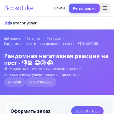
Войти
Регистрация
Каталог услуг
Главная
Telegram
Реакции
Рандомная негативная реакция на пост - 👎💩 🤮😢 😱
Рандомная негативная реакция на
пост - 👎💩 🤮😢 😱
💬 Рандомные, негативные реакции на пост. +
Автоматически увеличиваются просмотры!
Мин:
50
Макс:
100,000
Оформить заказ
30,00 ₽
/ 1000