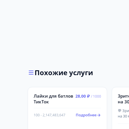
Похожие услуги
Лайки для батлов
Зрит
28,00 ₽
/ 1000
ТикТок
на 30
💬 Зр
Подробнее
100 - 2,147,483,647
на 30