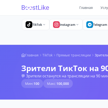
Главная
Услу
TikTok
Instagram
Telegram
Главная
TikTok
Прямые трансляции
Зрители
Зрители ТикТок на 90
💬 Зрители останутся на трансляции на 90 ми
Мин:
100
Макс:
100,000