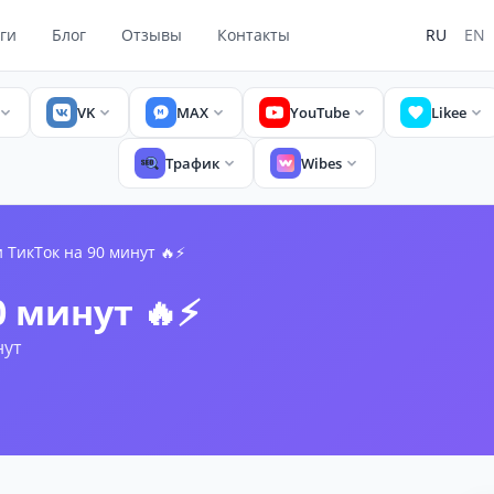
ги
Блог
Отзывы
Контакты
RU
EN
VK
MAX
YouTube
Likee
Трафик
Wibes
 ТикТок на 90 минут 🔥⚡️
 минут 🔥⚡️
нут