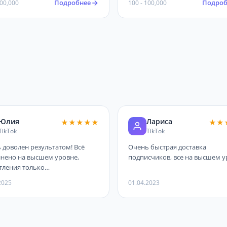
Подробнее
Подроб
100,000
100 - 100,000
Юлия
Лариса
★★★★★
★★
TikTok
TikTok
 доволен результатом! Всё
Очень быстрая доставка
нено на высшем уровне,
подписчиков, все на высшем у
тления только
ительные.
2025
01.04.2023