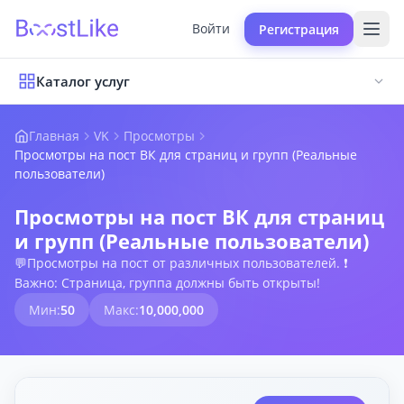
Войти
Регистрация
Каталог услуг
Главная
VK
Просмотры
Просмотры на пост ВК для страниц и групп (Реальные
пользователи)
Просмотры на пост ВК для страниц
и групп (Реальные пользователи)
💬Просмотры на пост от различных пользователей. ❗
Важно: Страница, группа должны быть открыты!
Мин:
50
Макс:
10,000,000