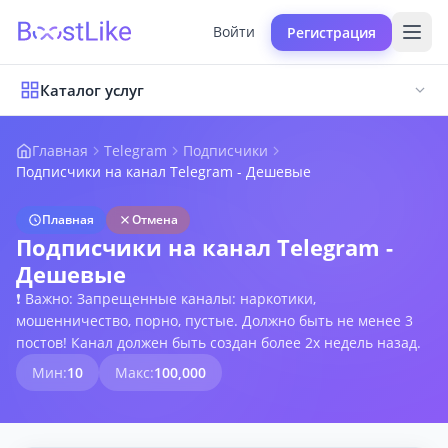
Войти
Регистрация
Каталог услуг
Главная
Telegram
Подписчики
Подписчики на канал Telegram - Дешевые
Плавная
Отмена
Подписчики на канал Telegram -
Дешевые
❗ Важно: Запрещенные каналы: наркотики,
мошенничество, порно, пустые. Должно быть не менее 3
постов! Канал должен быть создан более 2х недель назад.
Мин:
10
Макс:
100,000