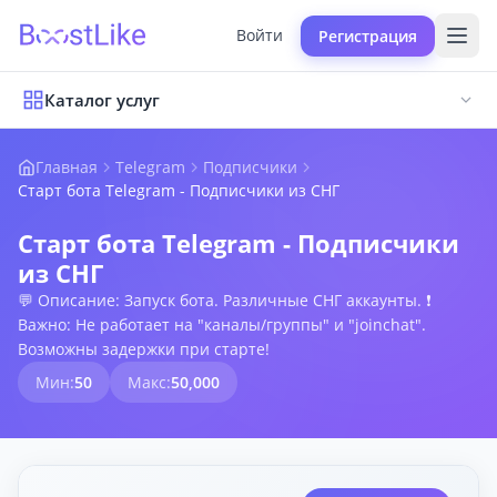
Войти
Регистрация
Каталог услуг
Главная
Telegram
Подписчики
Старт бота Telegram - Подписчики из СНГ
Старт бота Telegram - Подписчики
из СНГ
💬 Описание: Запуск бота. Различные СНГ аккаунты. ❗
Важно: Не работает на "каналы/группы" и "joinchat".
Возможны задержки при старте!
Мин:
50
Макс:
50,000