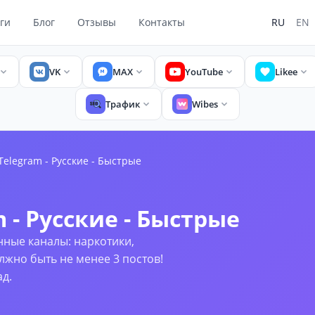
ги
Блог
Отзывы
Контакты
RU
EN
VK
MAX
YouTube
Likee
Трафик
Wibes
elegram - Русские - Быстрые
- Русские - Быстрые
нные каналы: наркотики,
лжно быть не менее 3 постов!
ад.