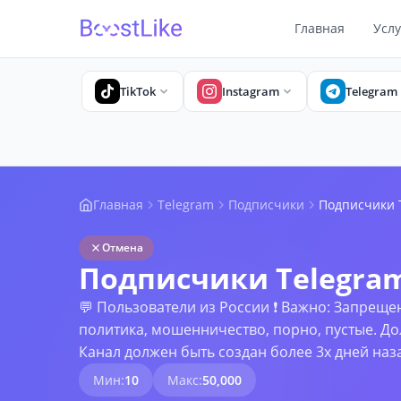
Главная
Услу
TikTok
Instagram
Telegram
Главная
Telegram
Подписчики
Подписчики T
Отмена
Подписчики Telegram 
💬 Пользователи из России ❗ Важно: Запреще
политика, мошенничество, порно, пустые. До
Канал должен быть создан более 3х дней наз
Мин:
10
Макс:
50,000