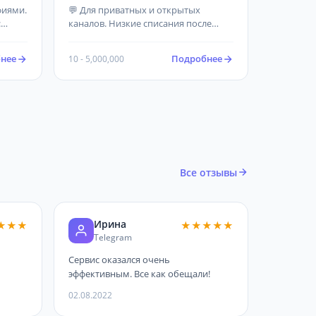
Гарантия 60 дней
фиями.
💬 Для приватных и открытых
:
каналов. Низкие списания после
гарант срока! ❗Запрещенные каналы:
е.
наркотики, мошенничество, порно,
нее
Подробнее
10 - 5,000,000
в!
пустые. Должно быть не менее 3
ее 3х
постов! Канал должен быть создан
более 2х недель назад.
Все отзывы
Ирина
★★★
★★★★★
Telegram
Сервис оказался очень
эффективным. Все как обещали!
02.08.2022