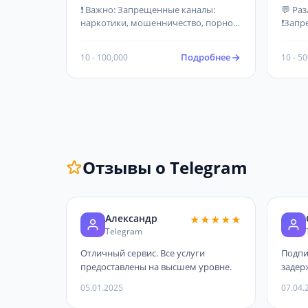
Дешевые
Быст
❗ Важно: Запрещенные каналы:
💬 Ра
наркотики, мошенничество, порно,
❗Запр
пустые. Должно быть не менее 3
мошен
постов! Канал должен быть создан
Должн
Подробнее
10 - 100,000
10 - 5
более 2х недель назад.
Канал
недел
Отзывы о Telegram
Александр
★★★★★
Telegram
Отличный сервис. Все услуги
Подпи
предоставлены на высшем уровне.
задер
05.01.2025
07.04.