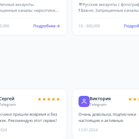
рые
Русские -
зличные аккаунты.
💬Русские аккаунты с фотогра
Дешевые
ещенные каналы: наркотики,
❗ Важно: Запрещенные каналы
ничество, порно, пустые.
наркотики, политика,
о быть не менее 3 постов!
мошенничество, порно, пусты
Подробнее
Подроб
00,000
10 - 300,000
 должен быть создан более 2х
Должно быть не менее 3 посто
ь назад.
Канал должен быть создан бол
дней назад.
Сергей
Виктория
★★★★★
★★
Telegram
Telegram
счики пришли вовремя и без
Очень довольна, подписчики
жек. Рекомендую этот сервис!
настоящие и активные.
2024
13.01.2024